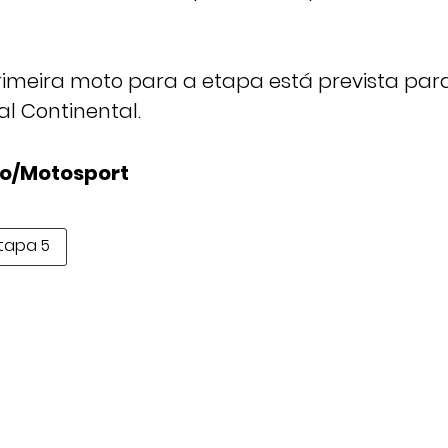
rimeira moto para a etapa está prevista par
l Continental.
lo/Motosport
tapa 5