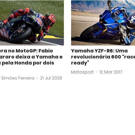
era no MotoGP: Fabio
Yamaha YZF-R6: Uma
araro deixa a Yamaha e
revolucionária 600 “rac
 pela Honda por dois
ready”
Motosport
12 Mar 2017
 Simões Ferreira
21 Jul 2026