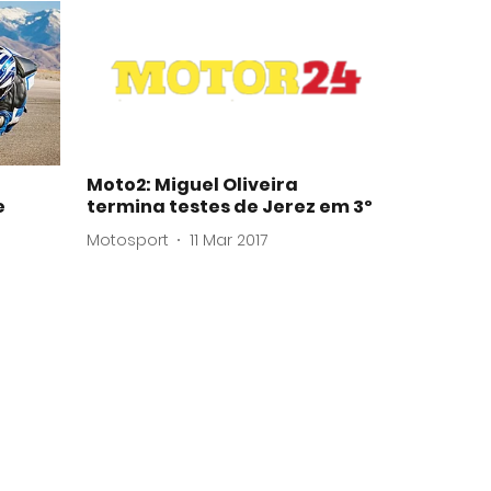
Moto2: Miguel Oliveira
e
termina testes de Jerez em 3º
Motosport
11 Mar 2017