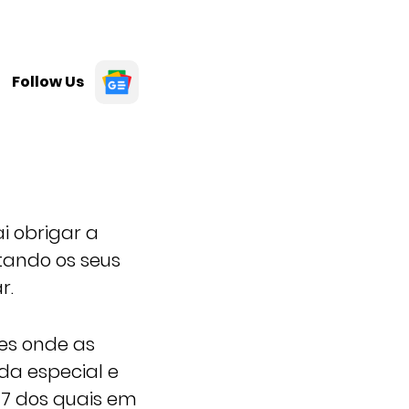
Follow Us
i obrigar a
tando os seus
r.
es onde as
da especial e
47 dos quais em