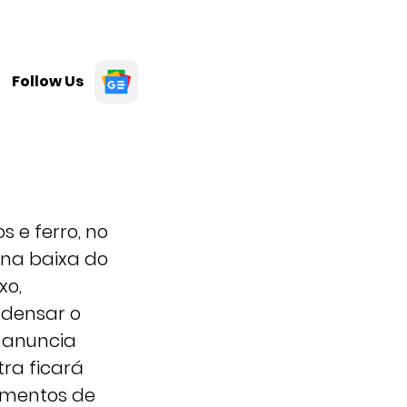
Follow Us
s e ferro, no
 na baixa do
xo,
adensar o
o anuncia
ra ficará
rumentos de