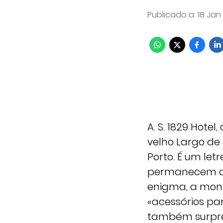
Publicado a
:
18 Jan
A. S. 1829 Hotel
velho Largo de
Porto. É um let
permanecem as 
enigma, a montr
«acessórios pa
também surpree