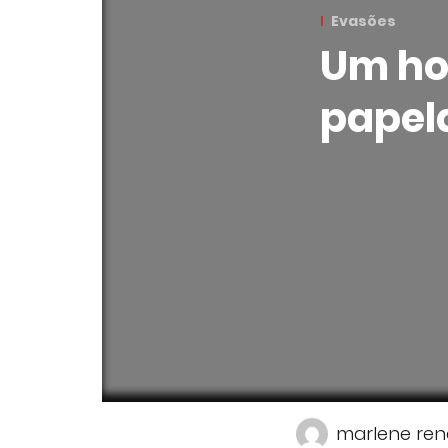
Evasões
Um ho
papela
marlene ren