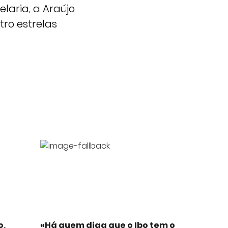
laria, a Araújo
tro estrelas
o,
«Há quem diga que o Ibo tem o