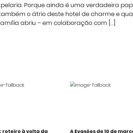
apelaria. Porque ainda é uma verdadeira pape
é também o átrio deste hotel de charme e qua
mília abriu – em colaboração com […]
 roteiro à volta da
A Evasões de 10 de març