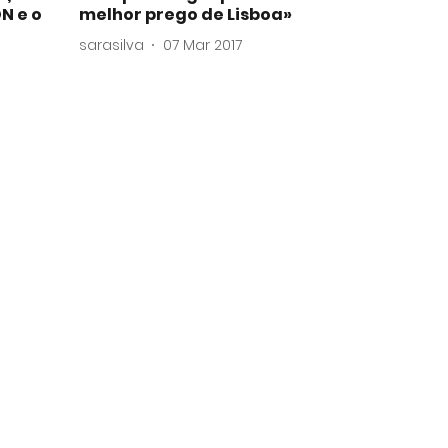
N e o
melhor prego de Lisboa»
sarasilva
07 Mar 2017