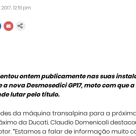
2017, 12:51 pm
sentou ontem publicamente nas suas insta
e a nova Desmosedici GP17, moto com que 
de lutar pelo título.
ades da máquina transalpina para a próxim
áximo da Ducati, Claudio Domenicali destac
tor. “Estamos a falar de informação muito co