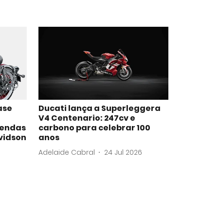
ase
Ducati lança a Superleggera
V4 Centenario: 247cv e
vendas
carbono para celebrar 100
vidson
anos
Adelaide Cabral
24 Jul 2026
6