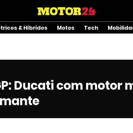
étricos & Híbridos
Motos
Tech
Mobilid
P: Ducati com motor 
rmante