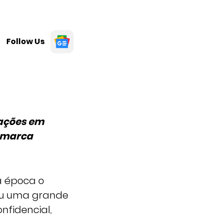
Follow Us
lações em
a marca
a época o
ou uma grande
nfidencial,