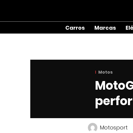
Carros
Marcas
El
Motos
MotoG
perfo
Motosport