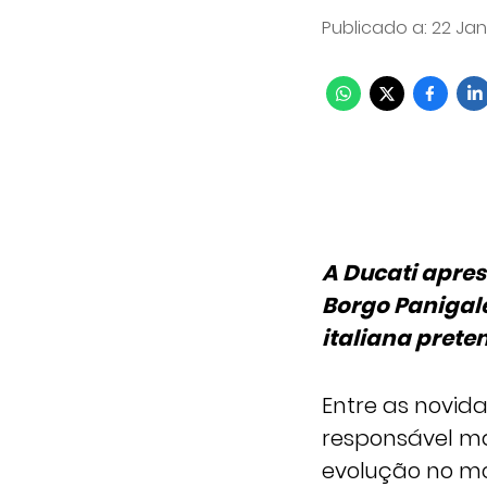
Publicado a
:
22 Jan 
A Ducati apre
Borgo Panigal
italiana preten
Entre as novid
responsável m
evolução no mo