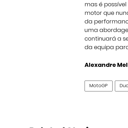
mas é possível
motor que nunc
da performance
uma abordagem 
continuará a s
da equipa para
Alexandre Me
MotoGP
Duc