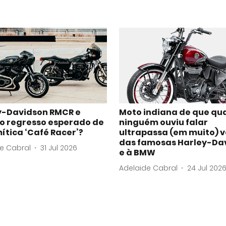
y-Davidson RMCR e
Moto indiana de que qu
 o regresso esperado de
ninguém ouviu falar
tica ‘Café Racer’?
ultrapassa (em muito) 
das famosas Harley-Da
e Cabral
31 Jul 2026
e à BMW
Adelaide Cabral
24 Jul 202