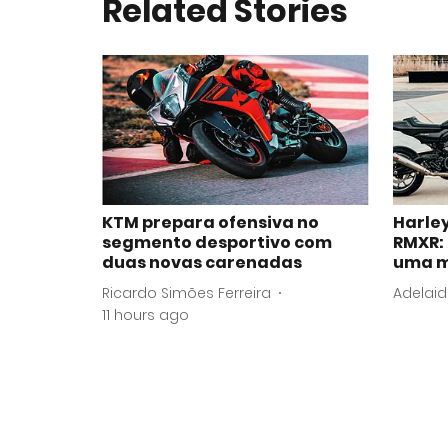
Related Stories
KTM prepara ofensiva no
Harle
segmento desportivo com
RMXR:
duas novas carenadas
uma mí
Ricardo Simões Ferreira
Adelaid
11 hours ago