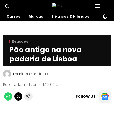
Carros
Marcas
Elétricos & Híbridos
Motos
Evasões
Pão antigo na nova
padaria de Lisboa
marlene rendeiro
Publicado a
:
31 Jan 2017, 3:04 pm
Follow Us