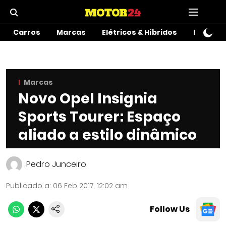
Carros
Marcas
Elétricos & Híbridos
Motos
Marcas
Novo Opel Insignia
Sports Tourer: Espaço
aliado a estilo dinâmico
Pedro Junceiro
Publicado a
:
06 Feb 2017, 12:02 am
Follow Us