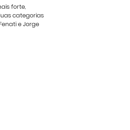
is forte,
duas categorias
Fenati e Jorge