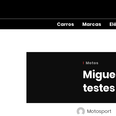
Carros
Marcas
El
Motos
Miguel
teste
Motosport