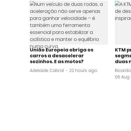
União Europeia obriga os
KTM p
carros a desacelerar
segme
sozinhos. E as motos?
duas 
Adelaide Cabral
22 hours ago
Ricardo
06 Aug