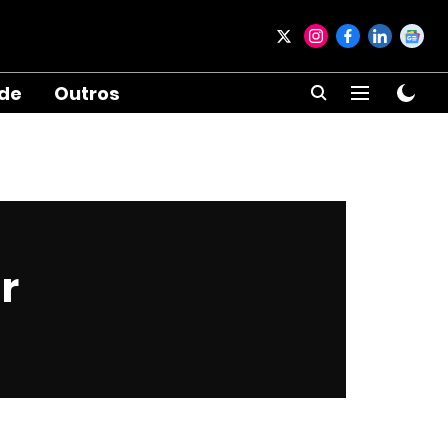
ade
Outros
r
a