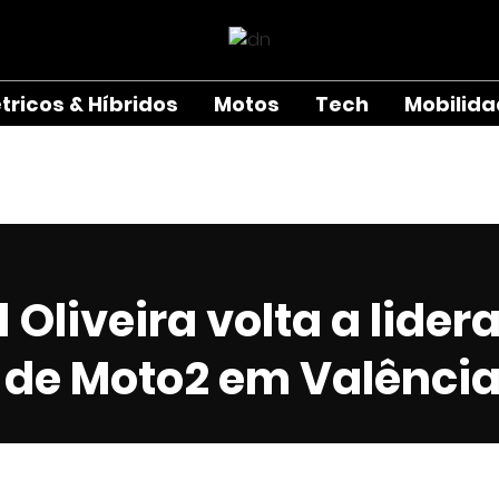
étricos & Híbridos
Motos
Tech
Mobilid
 Oliveira volta a lidera
s de Moto2 em Valênci