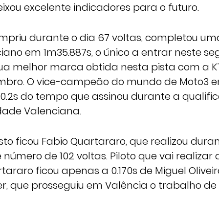
ixou excelente indicadores para o futuro.
umpriu durante o dia 67 voltas, completou um
iano em 1m35.887s, o único a entrar neste seg
ua melhor marca obtida nesta pista com a K
mbro. O vice-campeão do mundo de Moto3 em
0.2s do tempo que assinou durante a qualifi
ade Valenciana.
to ficou Fabio Quartararo, que realizou duran
número de 102 voltas. Piloto que vai realizar 
araro ficou apenas a 0.170s de Miguel Oliveir
er, que prosseguiu em Valência o trabalho d