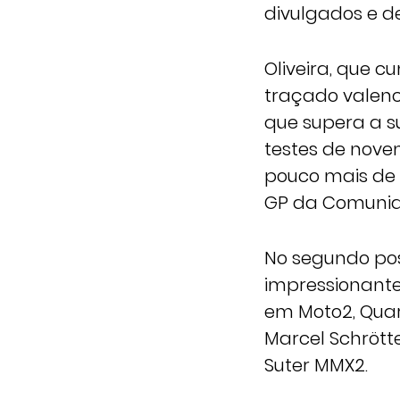
divulgados e de
Oliveira, que c
traçado valenc
que supera a s
testes de nove
pouco mais de 
GP da Comunid
No segundo pos
impressionante 
em Moto2, Quart
Marcel Schrött
Suter MMX2.