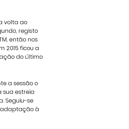
a volta ao
undo, registo
TM, então nos
 2015 ficou a
cação do último
te a sessão o
a sua estreia
a. Seguiu-se
e adaptação à