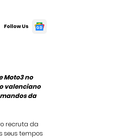
Follow Us
e Moto3 no
do valenciano
comandos da
o recruta da
 os seus tempos