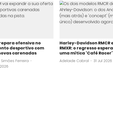
repara ofensiva no
Harley-Davidson RMCR 
nto desportivo com
RMXR: o regresso esper
novas carenadas
uma mítica ‘Café Racer’
 Simões Ferreira
Adelaide Cabral
31 Jul 2026
 2026