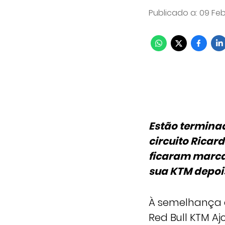
Publicado a
:
09 Feb
Estão terminad
circuito Ricar
ficaram marca
sua KTM depoi
À semelhança d
Red Bull KTM Aj