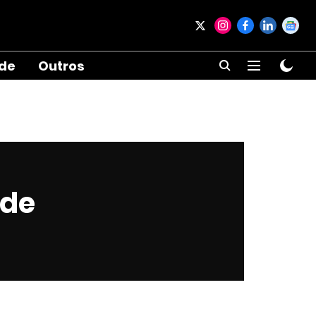
ade
Outros
 de