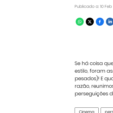
Publicado a
:
10 Feb
Se há coisa qu
estilo, foram a
pesados)! E qu
razão, reunimo
perseguições d
Cinema
per