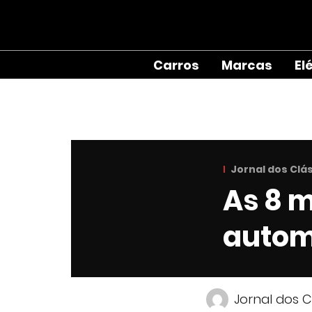
Carros
Marcas
El
Jornal dos Clá
As 8 
autom
Jornal dos C