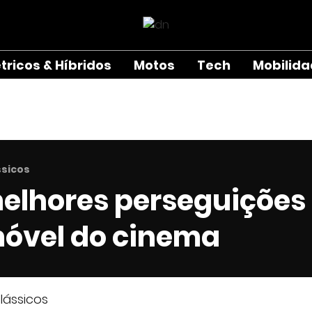
étricos & Híbridos
Motos
Tech
Mobilid
ssicos
melhores perseguições
óvel do cinema
lássicos