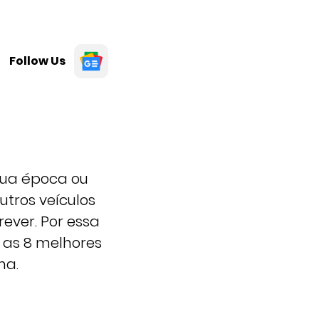
Follow Us
sua época ou
utros veículos
ever. Por essa
 as 8 melhores
ma.