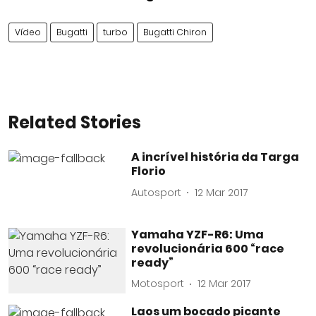
Vídeo
Bugatti
turbo
Bugatti Chiron
Related Stories
A incrível história da Targa
Florio
Autosport
12 Mar 2017
Yamaha YZF-R6: Uma
revolucionária 600 “race
ready”
Motosport
12 Mar 2017
Laos um bocado picante