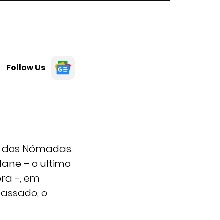
Follow Us
al dos Nómadas.
zlane – o ultimo
ra -, em
passado, o