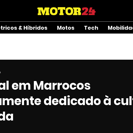
étricos & Híbridos
Motos
Tech
Mobilid
o
val em Marrocos
amente dedicado à cul
da