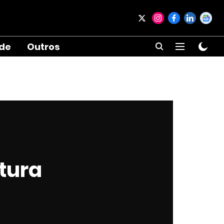
ade
Outros
tura