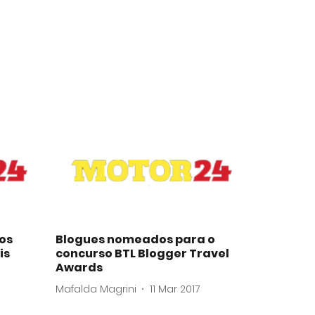
os
Blogues nomeados para o
is
concurso BTL Blogger Travel
Awards
Mafalda Magrini
11 Mar 2017