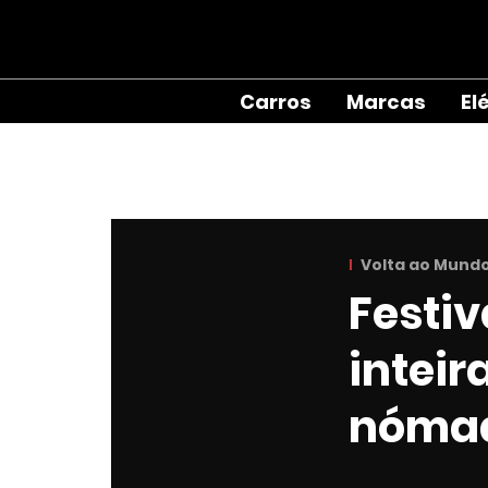
Carros
Marcas
El
Volta ao Mund
Festi
inteir
nóma