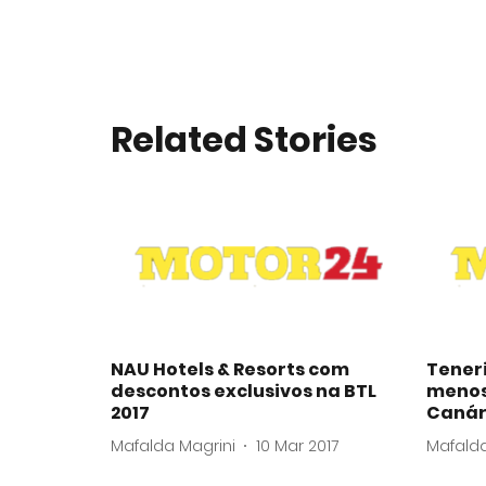
Related Stories
NAU Hotels & Resorts com
Teneri
descontos exclusivos na BTL
menos 
2017
Canár
Mafalda Magrini
10 Mar 2017
Mafalda