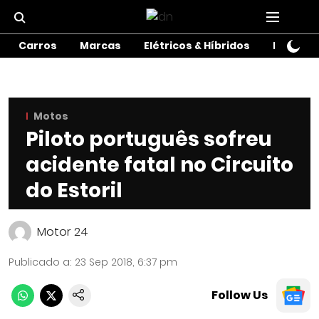
Carros
Marcas
Elétricos & Híbridos
Motos
Motos
Piloto português sofreu
acidente fatal no Circuito
do Estoril
Motor 24
Publicado a
:
23 Sep 2018, 6:37 pm
Follow Us