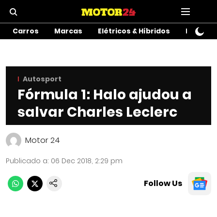
Carros
Marcas
Elétricos & Híbridos
Motos
Autosport
Fórmula 1: Halo ajudou a
salvar Charles Leclerc
Motor 24
Publicado a
:
06 Dec 2018, 2:29 pm
Follow Us