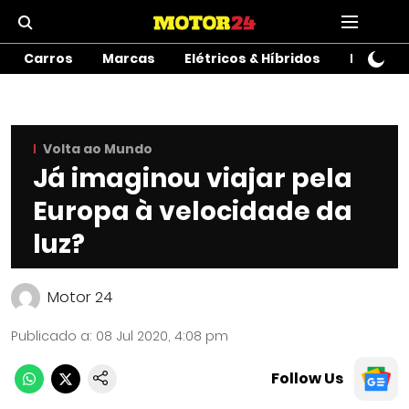
Carros
Marcas
Elétricos & Híbridos
Motos
Volta ao Mundo
Já imaginou viajar pela
Europa à velocidade da
luz?
Motor 24
Publicado a
:
08 Jul 2020, 4:08 pm
Follow Us