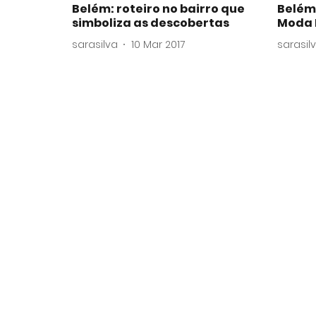
Belém: roteiro no bairro que
Belém:
simboliza as descobertas
Moda 
sarasilva
10 Mar 2017
sarasil