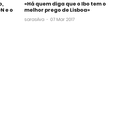
o,
«Há quem diga que o Ibo tem o
N e o
melhor prego de Lisboa»
sarasilva
07 Mar 2017