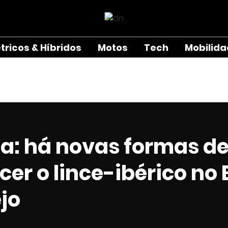
étricos & Híbridos
Motos
Tech
Mobilid
la: há novas formas d
er o lince-ibérico no 
jo