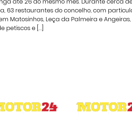
olonga até 26 do mesmo mês. Durante cerca d
, 63 restaurantes do concelho, com particul
m Matosinhos, Leça da Palmeira e Angeiras,
 petiscos e […]