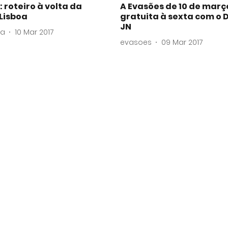
 roteiro à volta da
A Evasões de 10 de març
Lisboa
gratuita à sexta com o D
JN
va
10 Mar 2017
evasoes
09 Mar 2017