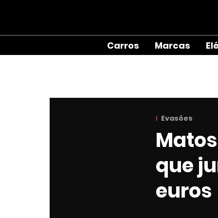
Carros
Marcas
El
Evasões
Matosi
que ju
euros