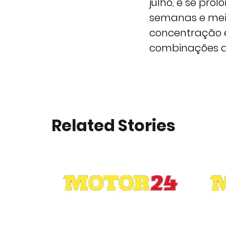
julho, e se pr
semanas e meia
concentração e
combinações de
Related Stories