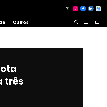
ade
Outros
rota
 três