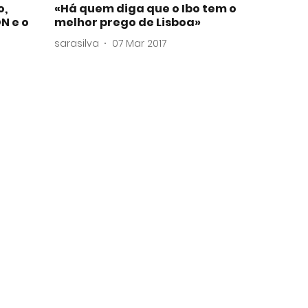
o,
«Há quem diga que o Ibo tem o
N e o
melhor prego de Lisboa»
sarasilva
07 Mar 2017