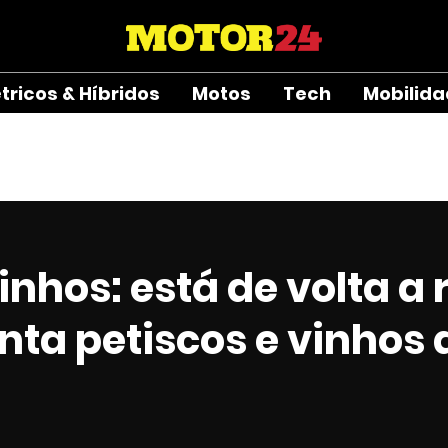
étricos & Híbridos
Motos
Tech
Mobilid
nhos: está de volta a 
nta petiscos e vinhos a