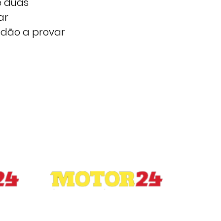
e duas
ar
 dão a provar