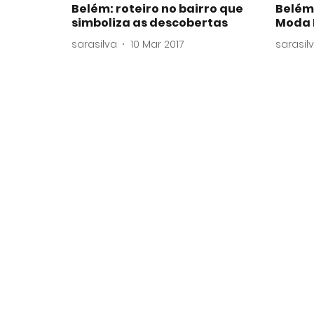
Belém: roteiro no bairro que
Belém:
simboliza as descobertas
Moda 
sarasilva
10 Mar 2017
sarasil