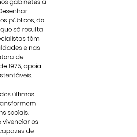
nos gabinetes a
 Desenhar
os públicos, do
que só resulta
cialistas têm
uldades e nas
etora de
de 1975, apoia
tentáveis.
dos últimos
 transformem
s sociais,
 vivenciar os
 capazes de