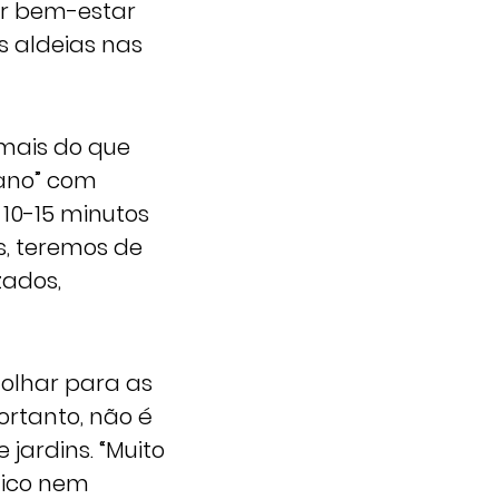
ar bem-estar
 aldeias nas
 mais do que
mano” com
 10-15 minutos
s, teremos de
zados,
 olhar para as
ortanto, não é
jardins. “Muito
tico nem