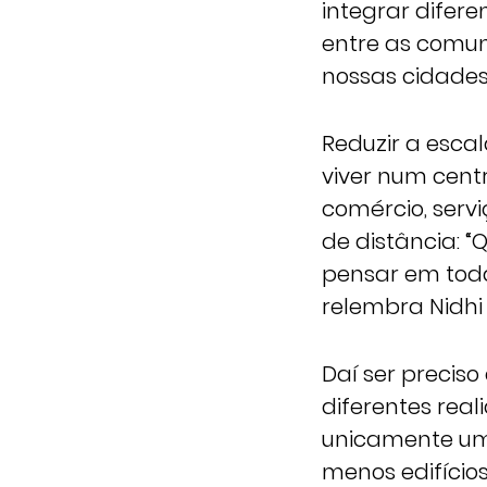
integrar difer
entre as comun
nossas cidades”
Reduzir a esca
viver num cent
comércio, servi
de distância: 
pensar em toda 
relembra Nidhi 
Daí ser preciso
diferentes real
unicamente uma
menos edifício