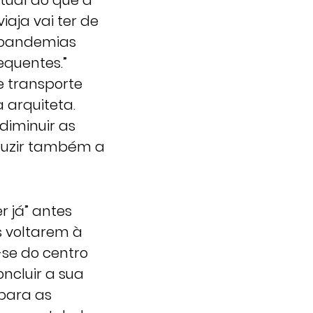
tual do que a
iaja vai ter de
s pandemias
equentes.”
e transporte
 arquiteta.
diminuir as
eduzir também a
r já” antes
s voltarem à
-se do centro
ncluir a sua
para as