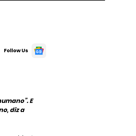
Follow Us
 humano”. E
o, diz a