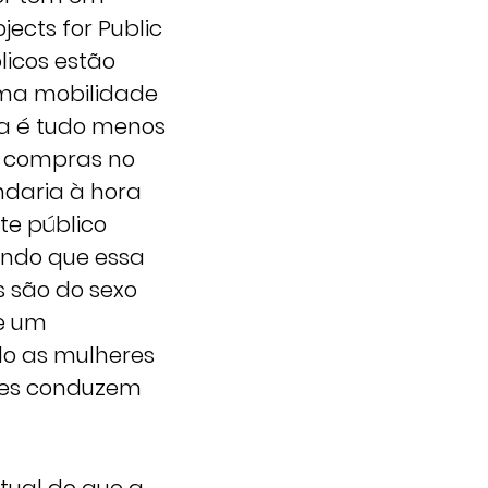
ects for Public
licos estão
 uma mobilidade
ca é tudo menos
er compras no
ndaria à hora
te público
ando que essa
 são do sexo
de um
do as mulheres
eres conduzem