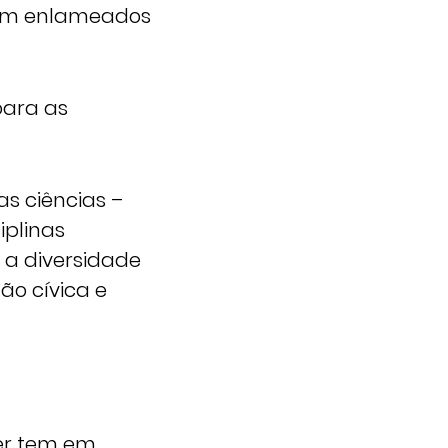
cam enlameados
para as
as ciências –
iplinas
 a diversidade
ão cívica e
er tem em