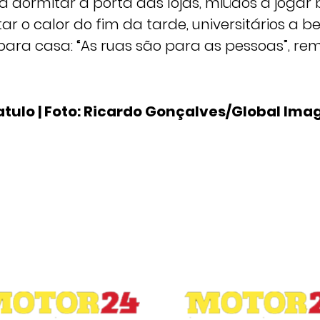
 a dormitar à porta das lojas, miúdos a jogar
ar o calor do fim da tarde, universitários a 
 para casa: “As ruas são para as pessoas”, re
atulo | Foto: Ricardo Gonçalves/Global Ima