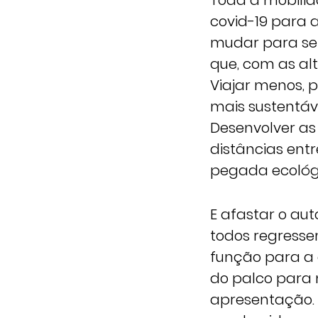
Toda a mobilid
covid-19 para a
mudar para ser
que, com as alt
Viajar menos, 
mais sustentáv
Desenvolver as 
distâncias ent
pegada ecológ
E afastar o au
todos regressem
função para a q
do palco para 
apresentação. 