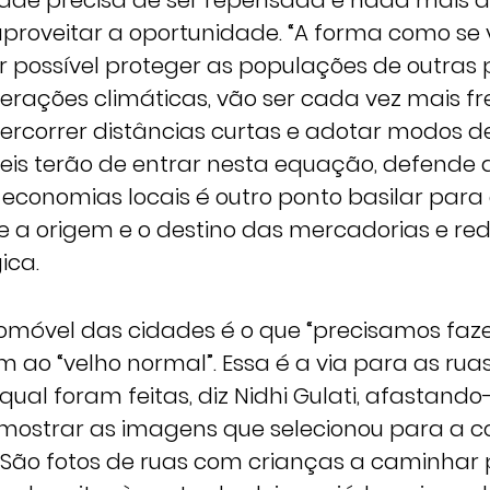
ade precisa de ser repensada e nada mais a
proveitar a oportunidade. “A forma como se v
 possível proteger as populações de outra
erações climáticas, vão ser cada vez mais fr
percorrer distâncias curtas e adotar modos d
eis terão de entrar nesta equação, defende a
economias locais é outro ponto basilar para 
re a origem e o destino das mercadorias e r
ica.
tomóvel das cidades é o que “precisamos faze
 ao “velho normal”. Essa é a via para as rua
ual foram feitas, diz Nidhi Gulati, afastando
mostrar as imagens que selecionou para a co
São fotos de ruas com crianças a caminhar 