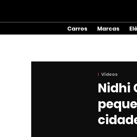
Carros
Marcas
El
Vídeos
Nidhi 
peque
cidad