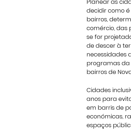
Planear as cid
decidir como é
bairros, determ
comércio, das 
se for projeta
de descer à te
necessidades do
programas da P
bairros de Nov
Cidades inclus
anos para evit
em barris de pó
económicas, ra
espaços públic