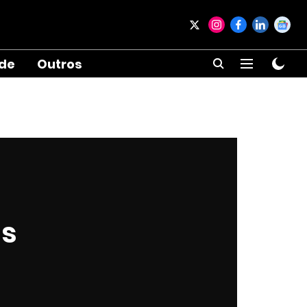
ade
Outros
as