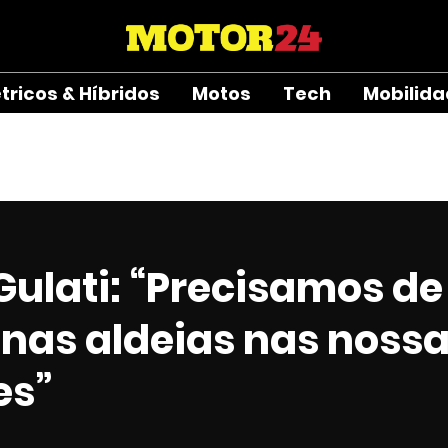
étricos & Híbridos
Motos
Tech
Mobilid
Gulati: “Precisamos de
nas aldeias nas noss
es”