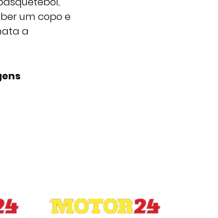
 basquetebol,
beber um copo e
mata a
gens