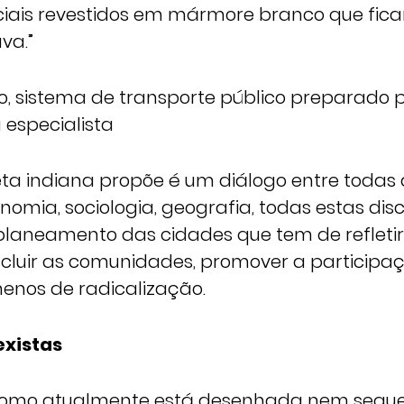
ciais revestidos em mármore branco que fi
va.”
so, sistema de transporte público preparado 
a especialista
eta indiana propõe é um diálogo entre todas 
omia, sociologia, geografia, todas estas disc
laneamento das cidades que tem de refletir
ncluir as comunidades, promover a participaç
menos de radicalização.
existas
como atualmente está desenhada nem sequ