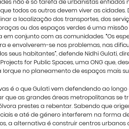
ades não é só tarefa de urbanistas enfiados 
 que todos os outros devem viver as cidades.
inar a localização dos transportes, dos serviç
praças ou dos espaços verdes é uma missão 
da em conjunto com as comunidades. “Os espe
rra e envolverem-se nos problemas, nas dific
s seus habitantes”, defende Nidhi Gulati, dir
rojects for Public Spaces, uma ONG que, des
a Iorque no planeamento de espaços mais sus
ivas é o que Gulati vem defendendo ao longo 
ar que as grandes áreas metropolitanas se
lvora prestes a rebentar. Sabendo que origen
ciais e até de género interferem na forma de
os, a alternativa é construir centros urbanos