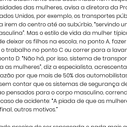
idades das mulheres, avisa a diretora da Proj
ados Unidos, por exemplo, os transportes púb
a irem do centro até ao subúrbio, “servindo
sculina”. Mas o estilo de vida da mulher típi
 de deixar os filhos na escola, no ponto A, faz
a o trabalho no ponto C ou correr para a lava
nto D: “Não há, por isso, sistema de transpor
 as mulheres”, diz a especialista, acrescent
azão por que mais de 50% dos automobilistas
to sem contar que os sistemas de segurança 
o pensados para o corpo masculino, corren
 caso de acidente: “A piada de que as mulh
final, outros motivos.”