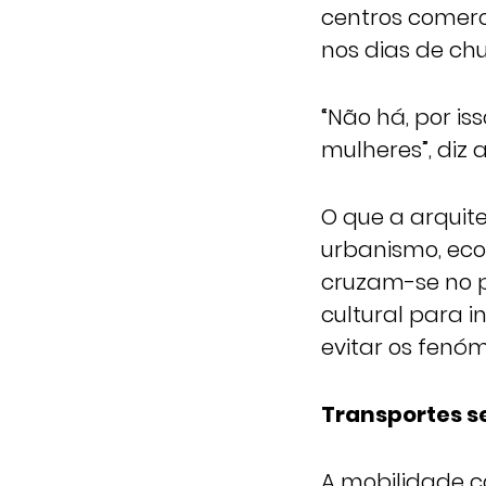
centros comer
nos dias de chu
“Não há, por is
mulheres”, diz 
O que a arquit
urbanismo, econ
cruzam-se no p
cultural para i
evitar os fenó
Transportes s
A mobilidade 