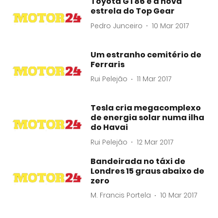
Toyota GT86 é a nova
estrela do Top Gear
Pedro Junceiro
10 Mar 2017
Um estranho cemitério de
Ferraris
Rui Pelejão
11 Mar 2017
Tesla cria megacomplexo
de energia solar numa ilha
do Havai
Rui Pelejão
12 Mar 2017
Bandeirada no táxi de
Londres 15 graus abaixo de
zero
M. Francis Portela
10 Mar 2017