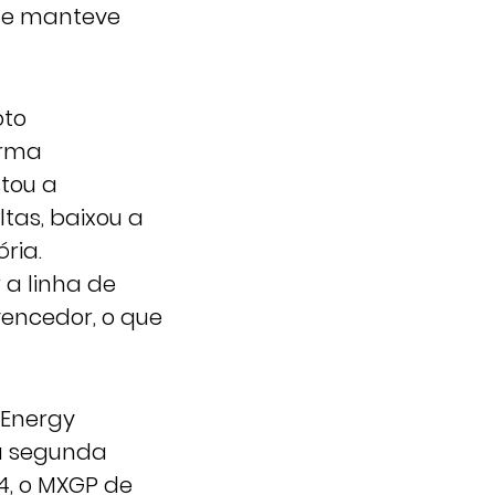
 se manteve
oto
orma
stou a
ltas, baixou a
ria.
 a linha de
encedor, o que
 Energy
 a segunda
, o MXGP de