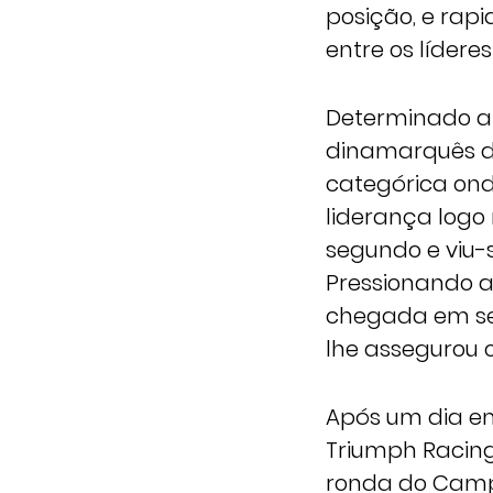
posição, e rap
entre os líderes
Determinado a 
dinamarquês d
categórica ond
liderança logo 
segundo e viu-s
Pressionando a
chegada em seg
lhe assegurou o
Após um dia em
Triumph Racing
ronda do Camp