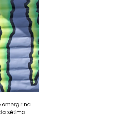
o emergir na
 da sétima