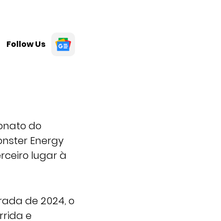
Follow Us
onato do
onster Energy
rceiro lugar à
ada de 2024, o
rrida e