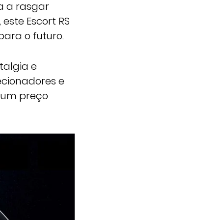
a a rasgar
 este Escort RS
ara o futuro.
talgia e
ecionadores e
m um preço