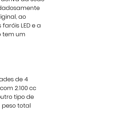
uidadosamente
ginal, ao
faróis LED e a
ro tem um
ades de 4
 com 2.100 cc
utro tipo de
 peso total