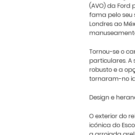
(AVO) da Ford 
fama pelo seu 
Londres ao Méx
manuseamento 
Tornou-se o car
particulares. A
robusto e a op
tornaram-no i
Design e hera
O exterior do
icónica do Esco
a arrojada gre