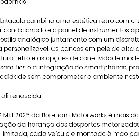
odernas
habitáculo combina uma estética retro com o l
ar condicionado e o painel de instrumentos a
 estilo analógico juntamente com um discreto
a personalizável. Os bancos em pele de alta q
tura retro e as opções de conetividade mod
sem fios e a integração de smartphones, p
modidade sem comprometer o ambiente nostá
ali renascida
RS MKI 2025 da Boreham Motorworks é mais d
ração da herança dos desportos motorizado
limitada, cada veículo é montado à mão par