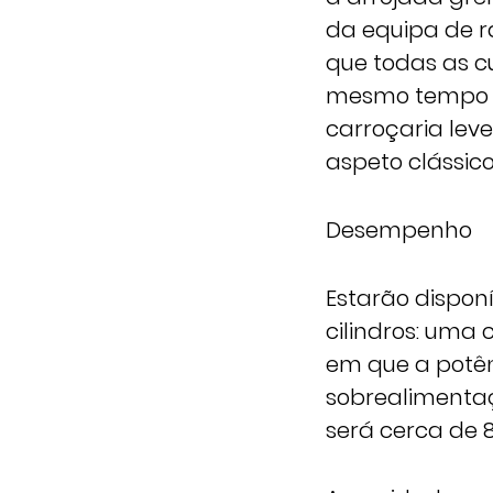
da equipa de r
que todas as cu
mesmo tempo qu
carroçaria lev
aspeto clássic
Desempenho
Estarão dispon
cilindros: uma 
em que a potên
sobrealimentaç
será cerca de 8