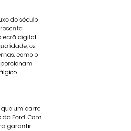
uxo do século
presenta
 ecrã digital
ualidade, os
ernas, como o
roporcionam
lgico.
o que um carro
s da Ford. Com
a garantir