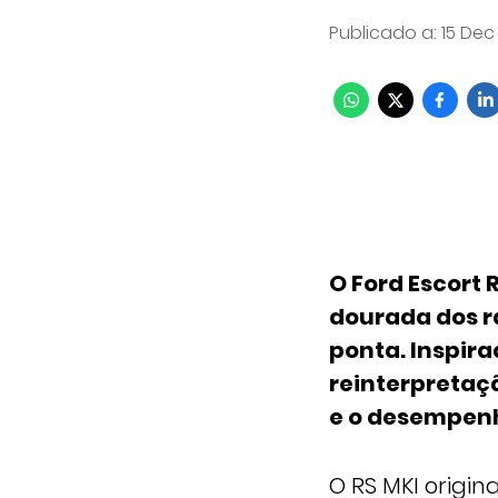
Publicado a
:
15 Dec
O Ford Escort
dourada dos r
ponta. Inspira
reinterpretaç
e o desempenh
O RS MKI origi