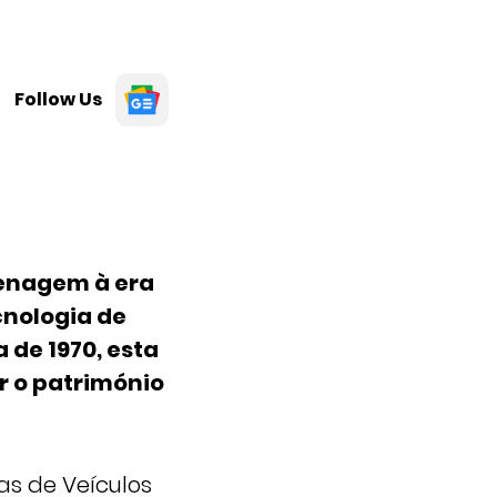
Follow Us
menagem à era
cnologia de
 de 1970, esta
r o património
as de Veículos