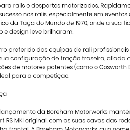
para ralis e desportos motorizados. Rapida
sucesso nos ralis, especialmente em eventos 
ico da Taça do Mundo de 1970, onde a sua fia
e design leve brilharam.
ro preferido das equipas de rali profissionais
 sua configuração de tração traseira, aliada 
ções de motores potentes (como o Cosworth 
deal para a competição.
nça
 relançamento da Boreham Motorworks mantém
rt RS MKI original, com as suas cavas das ro
lha frontal. A Boreham Motorworks, cujo nome