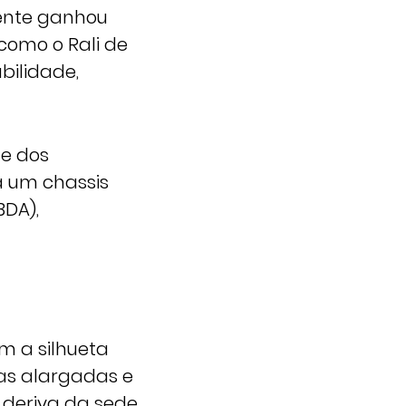
mente ganhou
como o Rali de
bilidade,
 e dos
a um chassis
BDA),
 a silhueta
das alargadas e
 deriva da sede