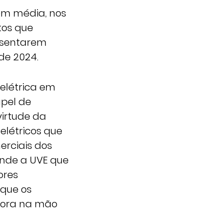
em média, nos
tos que
esentarem
de 2024.
elétrica em
apel de
virtude da
 elétricos que
erciais dos
ende a UVE que
ores
 que os
dora na mão