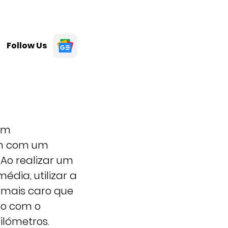
Follow Us
 um
km com um
 Ao realizar um
édia, utilizar a
% mais caro que
do com o
lómetros.