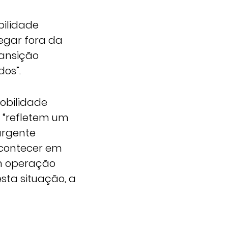
bilidade
egar fora da
ransição
dos”.
obilidade
 “refletem um
urgente
acontecer em
m operação
sta situação, a