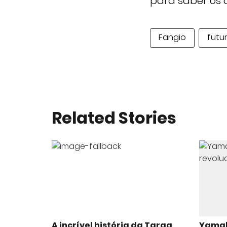
para saber os 
Fangio
futu
Related Stories
A incrível história da Targa
Yamah