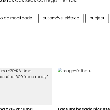
custos dos seus carregamentos.
ro da mobilidade
automóvel elétrico
hubject
a YZF-R6: Uma
Laos um bocado picante