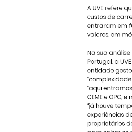
A UVE refere q
custos de carr
entraram em f
valores, em méd
Na sua análise
Portugal, a UV
entidade gesto
“complexidade t
“aqui entramos
CEME e OPC, e 
“já houve temp
experiências de
proprietários