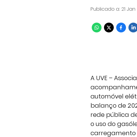
Publicado a
:
21 Jan
A UVE – Associa
acompanhament
automóvel elét
balanço de 2024
rede pública d
o uso do gasó
carregamento 