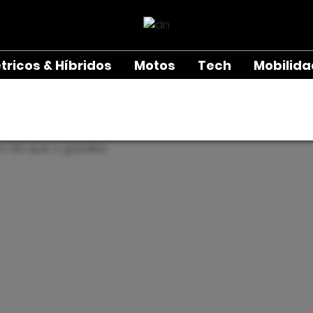
étricos & Híbridos
Motos
Tech
Mobilid