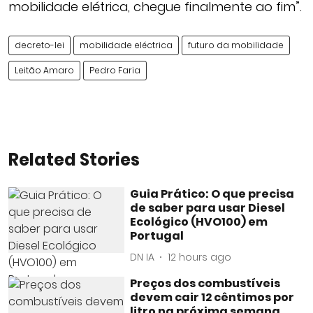
mobilidade elétrica, chegue finalmente ao fim”.
decreto-lei
mobilidade eléctrica
futuro da mobilidade
Leitão Amaro
Pedro Faria
Related Stories
Guia Prático: O que precisa
de saber para usar Diesel
Ecológico (HVO100) em
Portugal
DN IA
12 hours ago
Preços dos combustíveis
devem cair 12 cêntimos por
litro na próxima semana