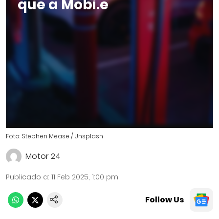
que a Mobi.e
Foto: Stephen Mease / Unsplash
Motor 24
Publicado a
:
11 Feb 2025, 1:00 pm
Follow Us