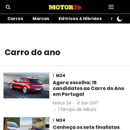
Carros
Marcas
Elétricos & Híbridos
Motos
Carro do ano
M24
Agora escolha: 15
candidatos ao Carro do Ano
em Portugal
Motor 24
17 Jan 2017
1
Tempo de leitura
M24
Conheça os sete finalistas