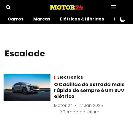
Carros
Marcas
Elétricos & Híbridos
Motos
Escalade
Electronics
O Cadillac de estrada mais
rápido de sempre é um SUV
elétrico
Motor 24
27 Jan 2025
2
Tempo de leitura