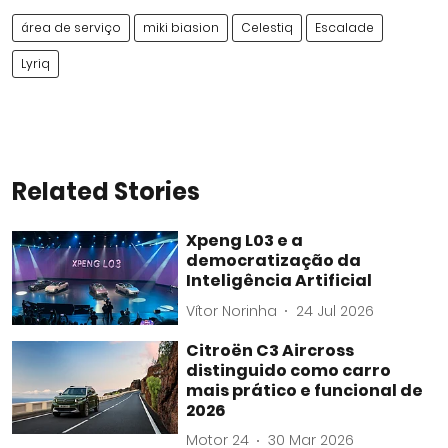
área de serviço
miki biasion
Celestiq
Escalade
Lyriq
Related Stories
Xpeng L03 e a
democratização da
Inteligência Artificial
Vítor Norinha
24 Jul 2026
Citroën C3 Aircross
distinguido como carro
mais prático e funcional de
2026
Motor 24
30 Mar 2026