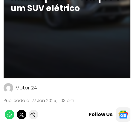
um SUV elétrico
Motor 24
Publicado a
:
27 Jan 2025, 1:03 pm
Follow Us