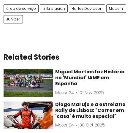
área de serviço
miki biasion
Harley Davidson
Model Y
Juniper
Related Stories
Miguel Martins faz História
no ‘Mundial’ IAME em
Espanha
Motor 24
01 Nov 2025
Diogo Marujo e a estreia no
Rally de Lisboa: “Correr em
‘casa’ é muito especial”
Motor 24
30 Oct 2025