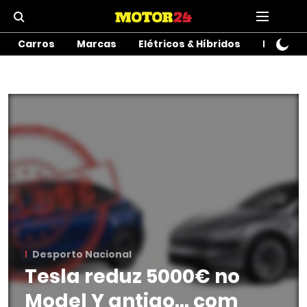
Carros
Marcas
Elétricos & Híbridos
Motos
Desporto Nacional
Tesla reduz 5000€ no
Model Y antigo… com