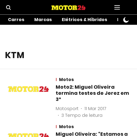
Carros
Marcas
Elétricos & Híbridos
Motos
KTM
Motos
Moto2: Miguel Oliveira
termina testes de Jerez em
3º
Motosport
11 Mar 2017
3
Tempo de leitura
Motos
Miguel Oliveira: “Estamos a