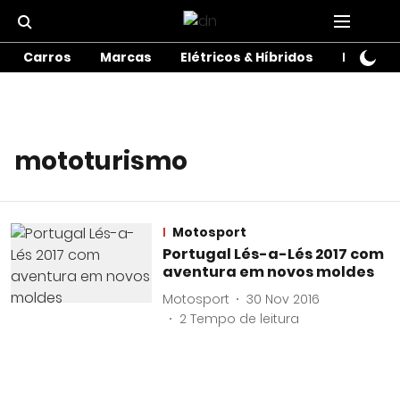
Carros
Marcas
Elétricos & Híbridos
Motos
mototurismo
Motosport
Portugal Lés-a-Lés 2017 com
aventura em novos moldes
Motosport
30 Nov 2016
2
Tempo de leitura