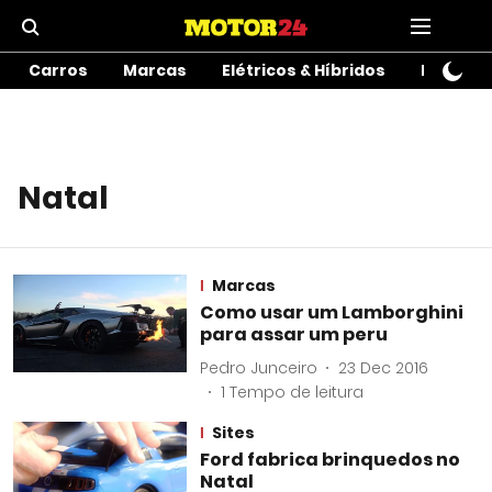
Carros
Marcas
Elétricos & Híbridos
Motos
Natal
Marcas
Como usar um Lamborghini
para assar um peru
Pedro Junceiro
23 Dec 2016
1
Tempo de leitura
Sites
Ford fabrica brinquedos no
Natal