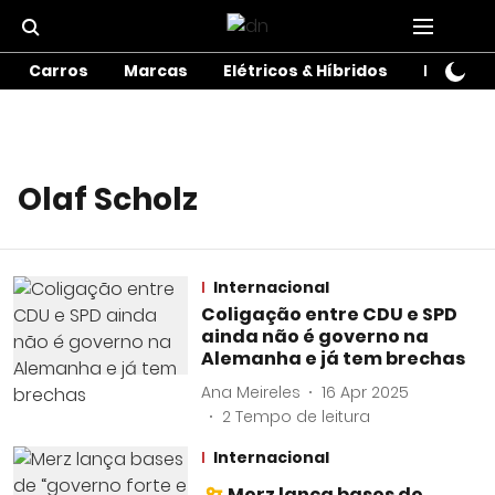
Carros
Marcas
Elétricos & Híbridos
Motos
Olaf Scholz
Internacional
Coligação entre CDU e SPD
ainda não é governo na
Alemanha e já tem brechas
Ana Meireles
16 Apr 2025
2
Tempo de leitura
Internacional
Merz lança bases de