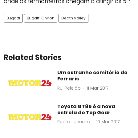
onde os termómetros chegam a atingir os 51º.
Bugatti
Bugatti Chiron
Death Valley
Related Stories
Um estranho cemitério de
Ferraris
Rui Pelejão
11 Mar 2017
Toyota GT86 é a nova
estrela do Top Gear
Pedro Junceiro
10 Mar 2017