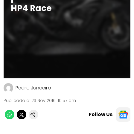
HP4 Race
Pedro Junceiro
Publicado a
:
23 Nov 2016, 10:57 am
Follow Us