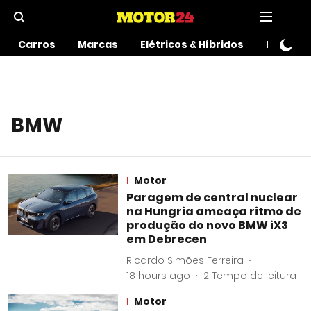
Carros
Marcas
Elétricos & Híbridos
Motos
BMW
Motor
Paragem de central nuclear
na Hungria ameaça ritmo de
produção do novo BMW iX3
em Debrecen
Ricardo Simões Ferreira
18 hours ago
2
Tempo de leitura
Motor