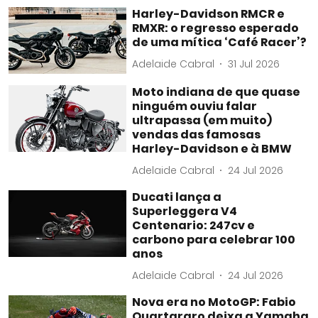
Harley-Davidson RMCR e
RMXR: o regresso esperado
de uma mítica ‘Café Racer’?
Adelaide Cabral
31 Jul 2026
Moto indiana de que quase
ninguém ouviu falar
ultrapassa (em muito)
vendas das famosas
Harley-Davidson e à BMW
Adelaide Cabral
24 Jul 2026
Ducati lança a
Superleggera V4
Centenario: 247cv e
carbono para celebrar 100
anos
Adelaide Cabral
24 Jul 2026
Nova era no MotoGP: Fabio
Quartararo deixa a Yamaha