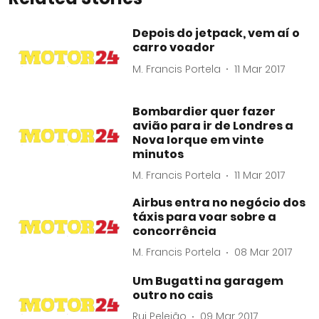
Depois do jetpack, vem aí o
carro voador
M. Francis Portela
11 Mar 2017
Bombardier quer fazer
avião para ir de Londres a
Nova Iorque em vinte
minutos
M. Francis Portela
11 Mar 2017
Airbus entra no negócio dos
táxis para voar sobre a
concorrência
M. Francis Portela
08 Mar 2017
Um Bugatti na garagem
outro no cais
Rui Pelejão
09 Mar 2017