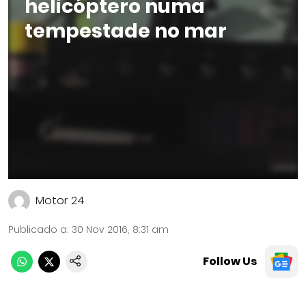
helicóptero numa
tempestade no mar
Motor 24
Publicado a
:
30 Nov 2016, 8:31 am
Follow Us