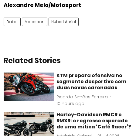
Alexandre Melo/Motosport
Dakar
Motosport
Hubert Auriol
Related Stories
KTM prepara ofensiva no
segmento desportivo com
duas novas carenadas
Ricardo Simões Ferreira
10 hours ago
Harley-Davidson RMCR e
RMXR: o regresso esperado
de uma mítica ‘Café Racer’?
Adelaide Cabral
31 Jul 2026