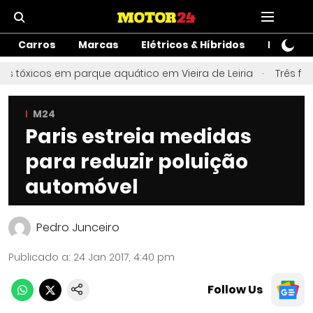
Carros
Marcas
Elétricos & Híbridos
Motos
 tóxicos em parque aquático em Vieira de Leiria
Três feri
M24
Paris estreia medidas
para reduzir poluição
automóvel
Pedro Junceiro
Publicado a
:
24 Jan 2017, 4:40 pm
Follow Us