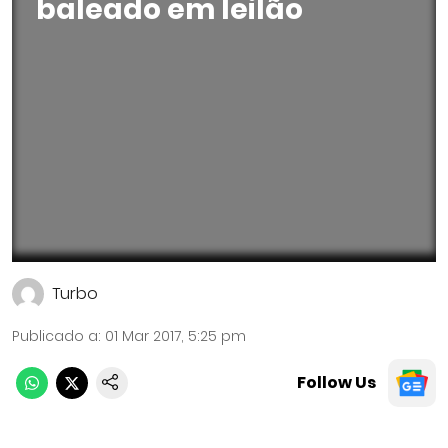
baleado em leilão
Turbo
Publicado a
:
01 Mar 2017, 5:25 pm
Follow Us