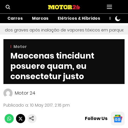
Carros
Marcas
Elétricos & Híbridos
Motos
ridos graves após inalação de vapores tóxicos em parque aquát
Motor
Maecenas tincidunt
posuere quam, eu
consectetur justo
Motor 24
Publicado a
:
10 May 2017, 2:16 pm
Follow Us