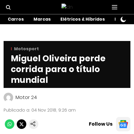
Carros
Marcas
Elétricos & Híbridos
Motos
Motosport
Miguel Oliveira perde
corrida para o título
mundial
Motor 24
Publicado a
:
04 Nov 2018, 9:26 am
Follow Us