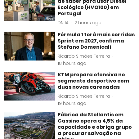
de saber para usar Diesel
Ecológico (HVO100) em
Portugal
DN IA
2 hours ago
Fórmula 1 terá mais corridas
Sprint em 2027, confirma
Stefano Domenicali
Ricardo Simões Ferreira
18 hours ago
KTM prepara ofensiva no
segmento desportivo com
duas novas carenadas
Ricardo Simões Ferreira
19 hours ago
Fábrica da Stellantis em
Cassino opera a 4,5% da
capacidade e obriga grupo
a procurar salvação na