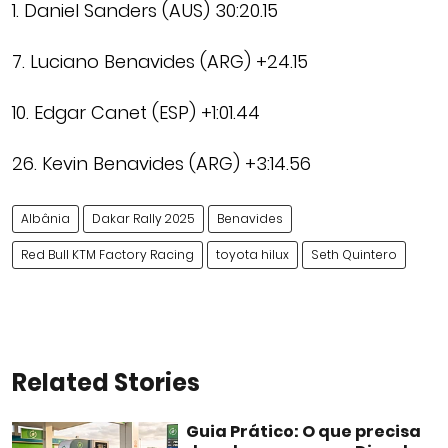
1. Daniel Sanders (AUS) 30:20.15
7. Luciano Benavides (ARG) +24.15
10. Edgar Canet (ESP) +1:01.44
26. Kevin Benavides (ARG) +3:14.56
Albânia
Dakar Rally 2025
Benavides
Red Bull KTM Factory Racing
toyota hilux
Seth Quintero
Related Stories
Guia Prático: O que precisa