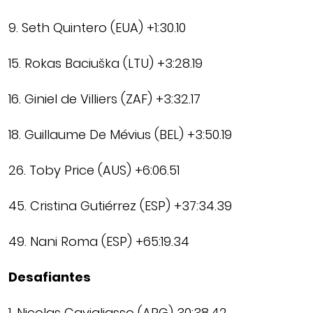
9. Seth Quintero (EUA) +1:30.10
15. Rokas Baciuška (LTU) +3:28.19
16. Giniel de Villiers (ZAF) +3:32.17
18. Guillaume De Mévius (BEL) +3:50.19
26. Toby Price (AUS) +6:06.51
45. Cristina Gutiérrez (ESP) +37:34.39
49. Nani Roma (ESP) +65:19.34
Desafiantes
1. Nicolas Cavigliasso (ARG) 30:38.42