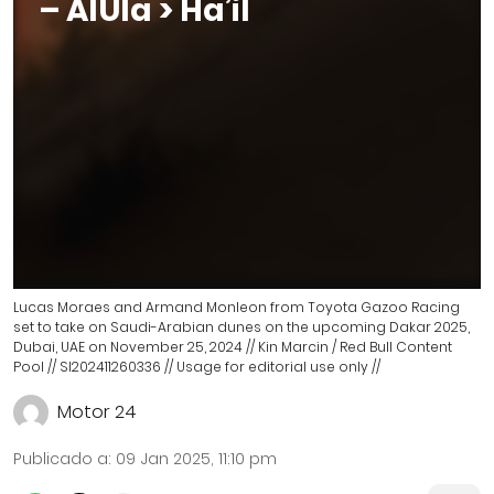
– AlUla > Ha’il
Lucas Moraes and Armand Monleon from Toyota Gazoo Racing
set to take on Saudi-Arabian dunes on the upcoming Dakar 2025,
Dubai, UAE on November 25, 2024 // Kin Marcin / Red Bull Content
Pool // SI202411260336 // Usage for editorial use only //
Motor 24
Publicado a
:
09 Jan 2025, 11:10 pm