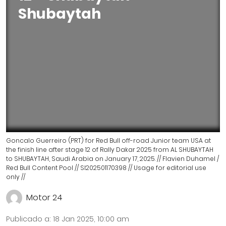
Shubaytah
Goncalo Guerreiro (PRT) for Red Bull off-road Junior team USA at
the finish line after stage 12 of Rally Dakar 2025 from AL SHUBAYTAH
to SHUBAYTAH, Saudi Arabia on January 17, 2025. // Flavien Duhamel /
Red Bull Content Pool // SI202501170398 // Usage for editorial use
only //
Motor 24
Publicado a
:
18 Jan 2025, 10:00 am