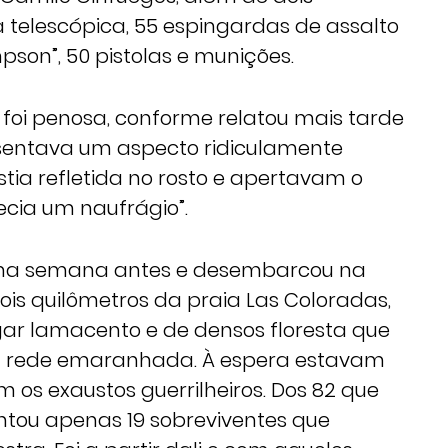
 telescópica, 55 espingardas de assalto
son”, 50 pistolas e munições.
s foi penosa, conforme relatou mais tarde
esentava um aspecto ridiculamente
tia refletida no rosto e apertavam o
cia um naufrágio”.
 uma semana antes e desembarcou na
dois quilômetros da praia Las Coloradas,
gar lamacento e de densos floresta que
a rede emaranhada. À espera estavam
m os exaustos guerrilheiros. Dos 82 que
ontou apenas 19 sobreviventes que