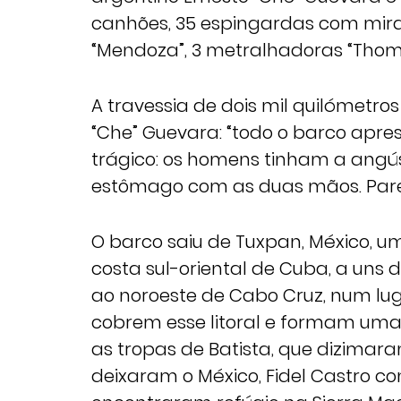
canhões, 35 espingardas com mira
“Mendoza”, 3 metralhadoras “Thomp
A travessia de dois mil quilómetro
“Che” Guevara: “todo o barco apr
trágico: os homens tinham a angús
estômago com as duas mãos. Pare
O barco saiu de Tuxpan, México,
costa sul-oriental de Cuba, a uns 
ao noroeste de Cabo Cruz, num lu
cobrem esse litoral e formam um
as tropas de Batista, que dizimara
deixaram o México, Fidel Castro c