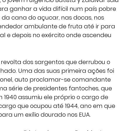
 o jovem Fulgêncio Batista y Zaldivar saiu
a ganhar a vida difícil num país pobre
da cana do açucar, nas docas, nos
vendedor ambulante de fruta até ir para
al e depois no exército onde ascendeu
 a revolta dos sargentos que derrubou o
hado. Uma das suas primeira ações foi
oronel, auto proclamar-se comandante
a série de presidentes fantoches, que
 1940 assumiu ele próprio o cargo de
 cargo que ocupou até 1944, ano em que
 para um exílio dourado nos EUA.