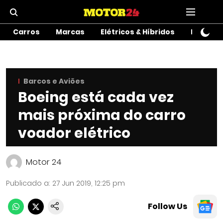
Carros
Marcas
Elétricos & Híbridos
Motos
Barcos e Aviões
Boeing está cada vez
mais próxima do carro
voador elétrico
Motor 24
Publicado a
:
27 Jun 2019, 12:25 pm
Follow Us